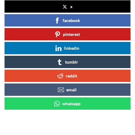
x
facebook
pinterest
linkedin
tumblr
reddit
email
whatsapp