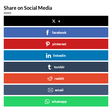
Share on Social Media
x
facebook
pinterest
linkedin
tumblr
reddit
email
whatsapp