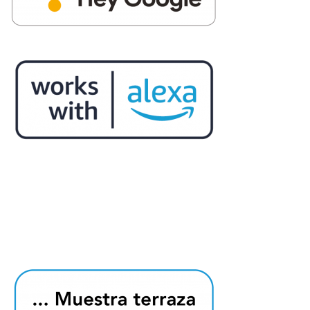
*se requiere chromecast / Fire TV stick