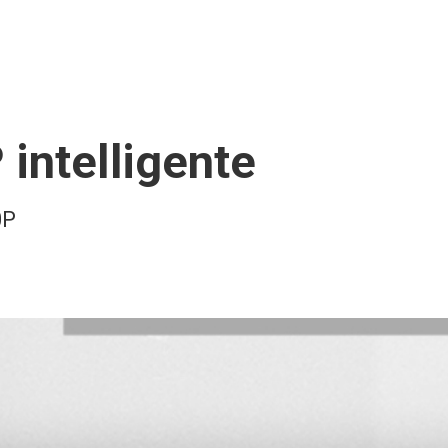
P
intelligente
0P