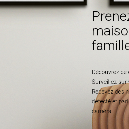
Prenez
maison
famill
Découvrez ce 
Surveillez su
Recevez des n
détecté et parl
caméra.