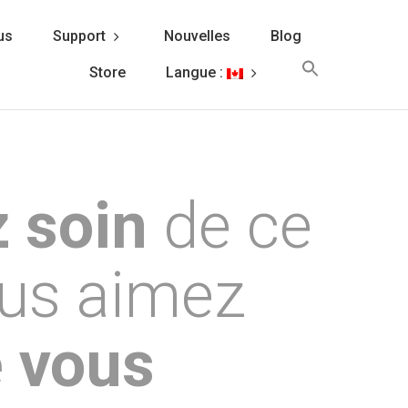
us
Support
Nouvelles
Blog
Search
Store
Langue :
for:
Search Button
z soin
de ce
us aimez
 vous