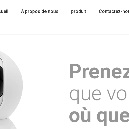
ueil
À propos de nous
produit
Contactez-no
Prene
que vo
où que