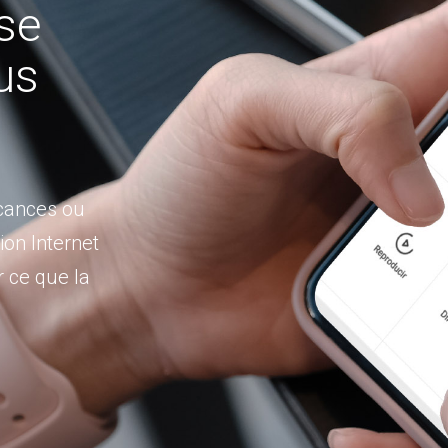
se
us
acances ou
on Internet
 ce que la