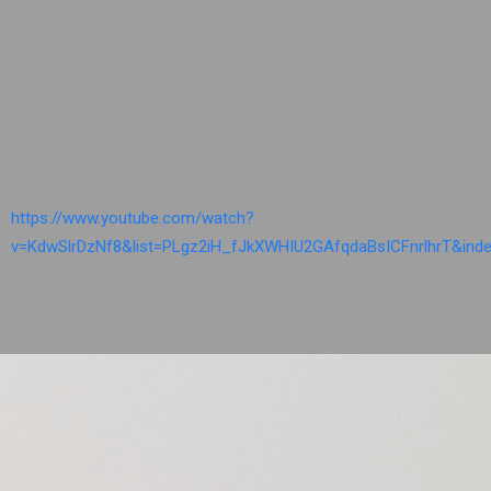
https://www.youtube.com/watch?
v=KdwSlrDzNf8&list=PLgz2iH_fJkXWHIU2GAfqdaBsICFnrlhrT&ind